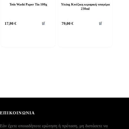
Τσάι Washi Paper Tin 100g
Yixing Κινέζικη κεραμική τσαγιέρα
230ml
17,90
€
79,00
€
🛒
🛒
ΕΠΙΚΟΙΝΩΝΙΑ
Εάν έχετε οποιαδήποτε ερώτηση ή πρόταση, μη διστάσετε να