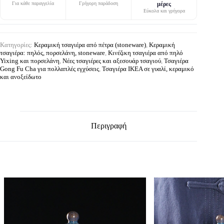
Για κάθε παραγγελία
Γρήγορη παράδοση
μέρες
Εύκολα και γρήγορα
Κατηγορίες:
Κεραμική τσαγιέρα από πέτρα (stoneware)
,
Κεραμική
τσαγιέρα: πηλός, πορσελάνη, stoneware
,
Κινέζικη τσαγιέρα από πηλό
Yixing και πορσελάνη
,
Νέες τσαγιέρες και αξεσουάρ τσαγιού
,
Τσαγιέρα
Gong Fu Cha για πολλαπλές εγχύσεις
,
Τσαγιέρα IKEA σε γυαλί, κεραμικό
και ανοξείδωτο
Περιγραφή