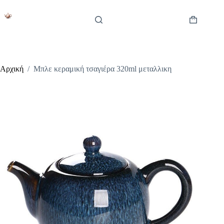
Μετάβαση
στο
περιεχόμενο
Καλάθι
Αγορών
Αρχική
/
Μπλε κεραμική τσαγιέρα 320ml μεταλλικη