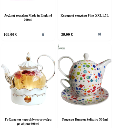
Αγγλική τσαγιέρα Made in England
Κεραμική τσαγιέρα Plint XXL 1.5L
700ml
109,00
€
39,00
€
🛒
🛒
Γυάλινη και πορσελάνινη τσαγιέρα
Τσαγιέρα Dunoon Solitaire 500ml
με σόμπα 600ml