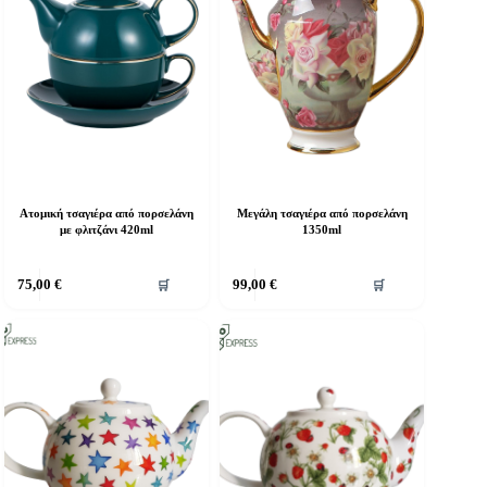
Ατομική τσαγιέρα από πορσελάνη
Μεγάλη τσαγιέρα από πορσελάνη
με φλιτζάνι 420ml
1350ml
75,00
€
99,00
€
🛒
🛒