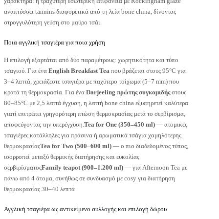
χαρακτήρα: η τραχύτερη εσωτερική επιφάνεια με Rockingham glaze
αναπτύσσει tannins διαφορετικά από τη λεία bone china, δίνοντας
στρογγυλότερη γεύση στο μαύρο τσάι.
Ποια αγγλική τσαγιέρα για ποια χρήση
Η επιλογή εξαρτάται από δύο παραμέτρους: χωρητικότητα και τύπο
τσαγιού. Για ένα
English Breakfast Tea
που βράζεται στους 95°C για
3–4 λεπτά, χρειάζεστε τσαγιέρα με παχύτερο τοίχωμα (5–7 mm) που
κρατά τη θερμοκρασία. Για ένα
Darjeeling πρώτης συγκομιδής
στους
80–85°C με 2,5 λεπτά έγχυση, η λεπτή bone china εξυπηρετεί καλύτερα
γιατί επιτρέπει γρηγορότερη πτώση θερμοκρασίας μετά το σερβίρισμα,
αποφεύγοντας την υπερέγχυση.
Tea for One (350–450 ml)
— ατομικές
τσαγιέρες κατάλληλες για πράσινα ή αρωματικά τσάγια χαμηλότερης
θερμοκρασίας
Tea for Two (500–600 ml)
— ο πιο διαδεδομένος τύπος,
ισορροπεί μεταξύ θερμικής διατήρησης και ευκολίας
σερβιρίσματος
Family teapot (900–1.200 ml)
— για Afternoon Tea με
πάνω από 4 άτομα, συνήθως σε συνδυασμό με cosy για διατήρηση
θερμοκρασίας 30–40 λεπτά
Αγγλική τσαγιέρα ως αντικείμενο συλλογής και επιλογή δώρου