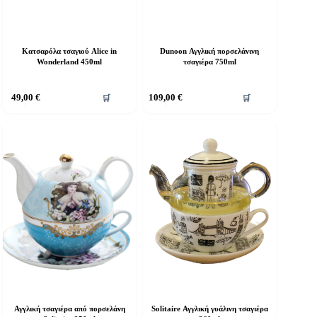
Κατσαρόλα τσαγιού Alice in
Dunoon Αγγλική πορσελάνινη
Wonderland 450ml
τσαγιέρα 750ml
49,00
€
109,00
€
🛒
🛒
Αγγλική τσαγιέρα από πορσελάνη
Solitaire Αγγλική γυάλινη τσαγιέρα