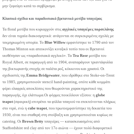
μην ξεφεύγει κατά το σερβίρισμα.
Κλασικά σχέδια και παραδοσιακά βρετανικά μοτίβα τσαγιέρας
Τα floral μοτίβα που κυριαρχούν στις
αγγλικές τσαγιέρες πορσελάνης
δεν είναι τυχαία διακοσμητικά: ανάγονται σε συγκεκριμένες σχολές με
τεκμηριωμένη ιστορία. Το
Blue Willow
εμφανίστηκε το 1790 από τον
Thomas Minton και απεικονίζει κινεζικό τοπίο που οι Βρετανοί
υιοθέτησαν ως «παραδοσιακά αγγλικό». Τα
Tea Rose
μοτίβα του
Royal Albert, σε παραγωγή από το 1904, αναπαράγουν τριαντάφυλλα
της βικτωριανής εποχής σε παλέτα ροζ, κόκκινου και χρυσού. Οι
σχεδιαστές της
Emma Bridgewater
, που ιδρύθηκε στο Stoke-on-Trent
το 1985, χρησιμοποιούν stencil hand-painting, οπότε κάθε κομμάτι
φέρει ελαφριές αποκλίσεις που θεωρούνται χαρακτηριστικό της
παραγωγής, όχι ελάττωμα.Οι φόρμες ποικίλλουν εξίσου: η
globe
teapot
(σφαιρική) επιτρέπει τα φύλλα τσαγιού να επεκτείνονται πλήρως
στο νερό, ενώ η
cube teapot
, που πρωτοεμφανίστηκε τη δεκαετία του
1930, είναι πιο σταθερή στη στοίβαξη και χρησιμοποιείται κυρίως σε
catering. Οι
Brown Betty
τσαγιέρες — κατασκευασμένες από
Staffordshire red clay από τον 17ο αιώνα — έχουν πολύ διαφορετικό