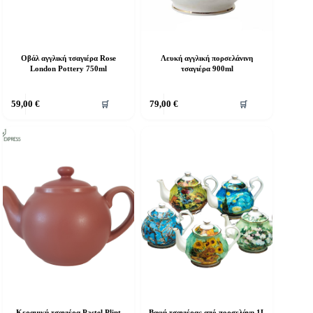
Οβάλ αγγλική τσαγιέρα Rose
Λευκή αγγλική πορσελάνινη
London Pottery 750ml
τσαγιέρα 900ml
59,00
€
79,00
€
🛒
🛒
Κεραμική τσαγιέρα Pastel Plint
Βαφή τσαγιέρας από πορσελάνη 1L