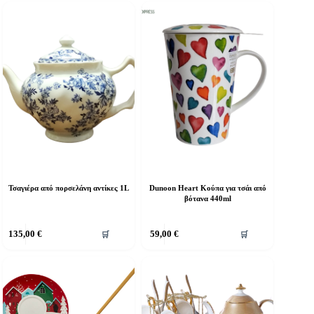
Τσαγιέρα από πορσελάνη αντίκες 1L
Dunoon Heart Κούπα για τσάι από
βότανα 440ml
135,00
€
59,00
€
🛒
🛒