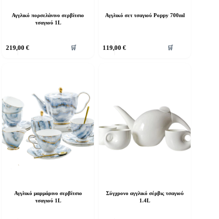
Αγγλικό πορσελάνινο σερβίτσιο
Αγγλικό σετ τσαγιού Poppy 700ml
τσαγιού 1L
219,00
€
119,00
€
🛒
🛒
Αγγλικό μαρμάρινο σερβίτσιο
Σύγχρονο αγγλικό σέρβις τσαγιού
τσαγιού 1L
1.4L