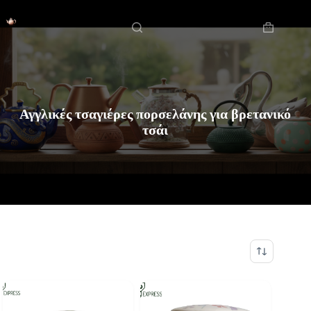
Μετάβαση
Αρχική
στο
περιεχόμενο
Καλάθι
Αγορών
Αγγλικές τσαγιέρες πορσελάνης για βρετανικό
τσάι