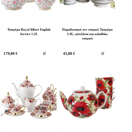
Τσαγιέρα Royal Albert English
Παραδοσιακό σετ τσαγιού Τσαγιέρα
Service 1.2L
1.4L, φλιτζάνια και καλαθάκι
τσαγιού
179,00
€
45,00
€
🛒
🛒