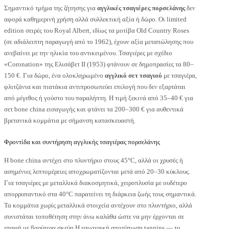
Σημαντικό τμήμα της ζήτησης για
αγγλικές τσαγιέρες πορσελάνης
δεν
αφορά καθημερινή χρήση αλλά συλλεκτική αξία ή δώρο. Οι limited
edition σειρές του Royal Albert, ιδίως τα μοτίβα Old Country Roses
(σε αδιάλειπτη παραγωγή από το 1962), έχουν αξία μεταπώλησης που
ανεβαίνει με την ηλικία του αντικειμένου. Τσαγιέρες με σχέδιο
«Coronation» της Ελισάβετ ΙΙ (1953) φτάνουν σε δημοπρασίες τα 80–
150 €. Για δώρο, ένα ολοκληρωμένο
αγγλικό σετ τσαγιού
με τσαγιέρα,
φλιτζάνια και πιατάκια αντιπροσωπεύει επιλογή που δεν εξαρτάται
από μέγεθος ή γούστο του παραλήπτη. Η τιμή ξεκινά από 35–40 € για
σετ bone china εισαγωγής και φτάνει τα 200–300 € για αυθεντικά
βρετανικά κομμάτια με σήμανση κατασκευαστή.
Φροντίδα και συντήρηση αγγλικής τσαγιέρας πορσελάνης
Η bone china αντέχει στο πλυντήριο στους 45°C, αλλά οι χρυσές ή
ασημένιες λεπτομέρειες αποχρωματίζονται μετά από 20–30 κύκλους.
Για τσαγιέρες με μεταλλικά διακοσμητικά, χειροπλυσία με ουδέτερο
απορρυπαντικό στα 40°C παρατείνει τη διάρκεια ζωής τους σημαντικά.
Τα κομμάτια χωρίς μεταλλικά στοιχεία αντέχουν στο πλυντήριο, αλλά
συνιστάται τοποθέτηση στην άνω καλάθα ώστε να μην έρχονται σε
επαφή με βαρύτερα σκεύη.Η εσωτερική αποτύπωση tannins — το