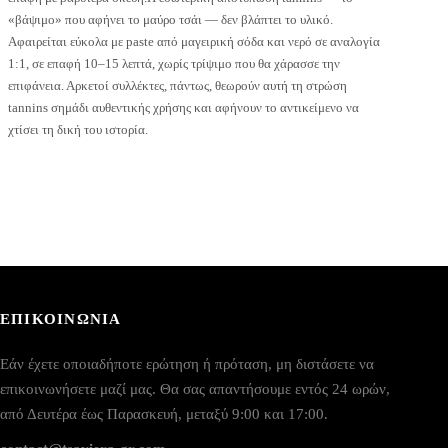
«βάψιμο» που αφήνει το μαύρο τσάι — δεν βλάπτει το υλικό.
Αφαιρείται εύκολα με paste από μαγειρική σόδα και νερό σε αναλογία
1:1, σε επαφή 10–15 λεπτά, χωρίς τρίψιμο που θα χάρασσε την
επιφάνεια. Αρκετοί συλλέκτες, πάντως, θεωρούν αυτή τη στρώση
tannins σημάδι αυθεντικής χρήσης και αφήνουν το αντικείμενο να
χτίσει τη δική του ιστορία.
ΕΠΙΚΟΙΝΩΝΙΑ
Εάν έχετε οποιαδήποτε ερώτηση ή πρόταση, μη διστάσετε να
επικοινωνήσετε μαζί μας. Θα σας απαντήσουμε εντός 24 ωρών,
από Δευτέρα έως Παρασκευή, μεταξύ 9:00 και 17:00.