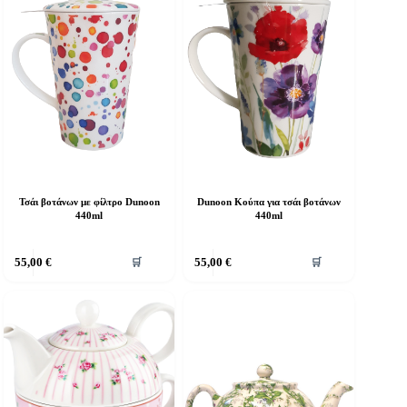
Τσάι βοτάνων με φίλτρο Dunoon
Dunoon Κούπα για τσάι βοτάνων
440ml
440ml
55,00
€
55,00
€
🛒
🛒