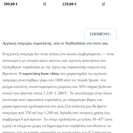
399,00
€
229,00
€
🛒
🛒
ΕΠΌΜΕΝΟ
Αγγλικές τσαγιέρες πορσελάνης: από το Staffordshire στο σπίτι σας
Η αγγλική τσαγιέρα δεν είναι απλώς ένα σκεύος σερβιρίσματος — είναι
αντικείμενο με ιστορία τριών αιώνων και τεχνικές απαιτήσεις που
εξελίχθηκαν παράλληλα με την τέχνη της παρασκευής τσαγιού στη
Βρετανία. Η
πορσελάνη bone china
που χαρακτηρίζει τις αγγλικές
τσαγιέρες αναπτύχθηκε γύρω στο 1800 από τον Josiah Spode: ένα
μείγμα καολίνη, επατενταρισμένου χώματος και 50% τέφρας βοδινών
οστών που ψήνεται στους 1.220–1.280°C. Το αποτέλεσμα είναι υλικό
λεπτότερο από ευρωπαϊκή πορσελάνη, με ελαφρύτερο βάρος και
χαρακτηριστική ημιδιαφάνεια στο φως.Στη συλλογή μας θα βρείτε
τσαγιέρες από 350 ml έως 1.200 ml, δηλαδή από ατομική χρήση έως
σερβίρισμα 6 φλιτζανιών. Το στόμι σχεδιάζεται με κλίση 30–45° ώστε
η ροή να ελέγχεται χωρίς να δημιουργείται στρόβιλος που θολώνει το
ρόφημα, ενώ το καπάκι εφαρμόζει με ανοχή κάτω των 0,5 mm για να