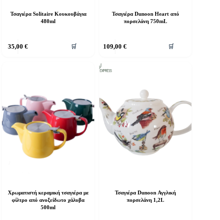
Τσαγιέρα Solitaire Κουκουβάγια
Τσαγιέρα Dunoon Heart από
480ml
πορσελάνη 750mL
35,00
€
109,00
€
🛒
🛒
Χρωματιστή κεραμική τσαγιέρα με
Τσαγιέρα Dunoon Αγγλική
φίλτρο από ανοξείδωτο χάλυβα
πορσελάνη 1,2L
500ml