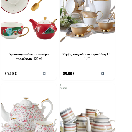
Χριστουγεννιάτικη τσαγιέρα
Σέρβις τσαγιού από πορσελάνη 1.1-
πορσελάνης 420ml
1.4L
85,00
€
89,00
€
🛒
🛒