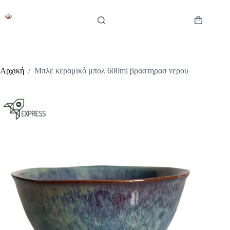
Μετάβαση
στο
περιεχόμενο
Καλάθι
Αγορών
Αρχική
/
Μπλε κεραμικό μπολ 600ml βραστηρασ νερου