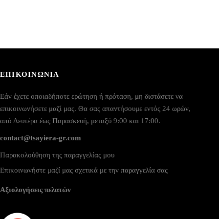
ΕΠΙΚΟΙΝΩΝΙΑ
Εάν έχετε οποιαδήποτε ερώτηση ή πρόταση, μη διστάσετε να
επικοινωνήσετε μαζί μας. Θα σας απαντήσουμε εντός 24 ωρών,
από Δευτέρα έως Παρασκευή, μεταξύ 9:00 και 17:00.
contact@tsayiera-gr.com
Παρακολούθηση της παραγγελίας μου
Επικοινωνήστε μαζί μας σχετικά με την παραγγελία σας
Αξιολογήσεις πελατών