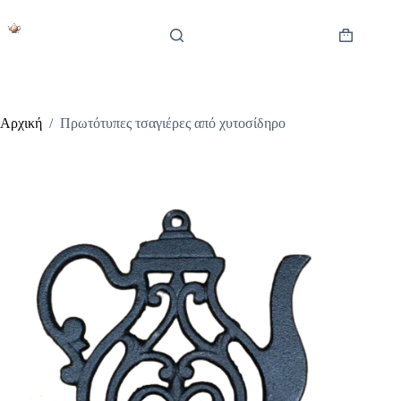
Μετάβαση
στο
περιεχόμενο
Καλάθι
Αγορών
Αρχική
/
Πρωτότυπες τσαγιέρες από χυτοσίδηρο