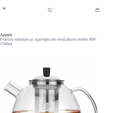
Μετάβαση
στο
περιεχόμενο
Καλάθι
Αγορών
Αρχική
/
Γυάλινη τσαγιέρα με εγχυτήρα από ανοξείδωτο ατσάλι 800-
1500ml