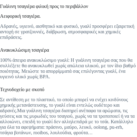
Γυάλινη τσαγιέρα φιλική προς το περιβάλλον
Αειφορική τσαγιέρα.
Αδρανές, υγιεινό, αισθητικό και φυσικό, γυαλί προσφέρει εξαιρετική
αντοχή σε γρατζουνιές, διάβρωση, ατμοσφαιρικές και χημικές
επιδράσεις.
Ανακυκλώσιμη τσαγιέρα
100% άπειρα ανακυκλώσιμο γυαλί: Η γυάλινη τσαγιέρα σας που θα
συλλέξετε θα ανακυκλωθεί χωρίς απώλεια υλικού, με τον ίδιο βαθμό
ποιότητας. Μειώστε τα απορρίμματά σας επιλέγοντας γυαλί, ένα
υγιεινό υλικό χωρίς BPA.
Τεχνοδοχείο με σκοπό
Σε αντίθεση με το πλαστικό, το οποίο μπορεί να ενέχει κινδύνους
χημικής μετανάστευσης, το γυαλί είναι εντελώς ουδέτερο και
αδρανές.Μια γυάλινη τσαγιέρα διατηρεί ανέπαφα τα αρώματα, τις
γεύσεις και τις μυρωδιές του τσαγιού, χωρίς να τα τροποποιεί ή να τα
αλλοιώνει, επειδή το γυαλί δεν αλληλεπιδρά με το τσάι. Κατάλληλο
για όλα τα αφεψήματα: πράσινο, μαύρο, λευκό, oolong, pu-erh,
τσάγια βοτάνων, rooibos, λουλούδια, φρούτα…