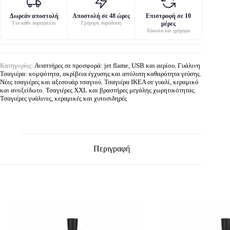
Δωρεάν αποστολή
Αποστολή σε 48 ώρες
Επιστροφή σε 10
Για κάθε παραγγελία
Γρήγορη παράδοση
μέρες
Εύκολα και γρήγορα
Κατηγορίες:
Αναπτήρες σε προσφορά: jet flame, USB και αερίου
,
Γυάλινη
Τσαγιέρα: κομψότητα, ακρίβεια έγχυσης και απόλυτη καθαρότητα γεύσης
,
Νέες τσαγιέρες και αξεσουάρ τσαγιού
,
Τσαγιέρα IKEA σε γυαλί, κεραμικό
και ανοξείδωτο
,
Τσαγιέρες XXL και βραστήρες μεγάλης χωρητικότητας
,
Τσαγιέρες γυάλινες, κεραμικές και χυτοσιδηρές
Περιγραφή