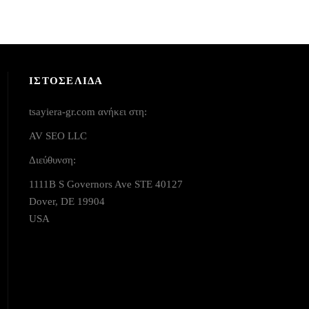
ΙΣΤΟΣΕΛΙΔΑ
tsayiera-gr.com ανήκει στη:
AV SEO LLC
Διεύθυνση:
1111B S Governors Ave STE 40127
Dover, DE 19904
USA