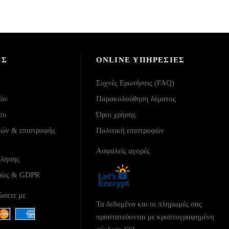
ΕΣ
ONLINE ΥΠΗΡΕΣΙΕΣ
Συχνές Ερωτήσεις (FAQ)
λών
Παρακολούθηση δέματος
ου
Όροι χρήσης
φών & επιστροφής
Πολιτική επιστροφών
Ασφαλείς αγορές
ώλησης
ρίες & GDPR
ώσετε με
Τα δεδομένα και οι πληρωμές σας
προστατεύονται με κρυπτογραφημένη