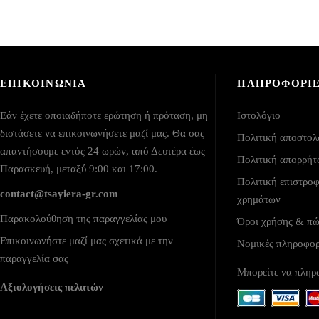
ΕΠΙΚΟΙΝΩΝΙΑ
ΠΛΗΡΟΦΟΡΙ
Εάν έχετε οποιαδήποτε ερώτηση ή πρόταση, μη
Ιστολόγιο
διστάσετε να επικοινωνήσετε μαζί μας. Θα σας
Πολιτική αποστο
απαντήσουμε εντός 24 ωρών, από Δευτέρα έως
Πολιτική απορρήτ
Παρασκευή, μεταξύ 9:00 και 17:00.
Πολιτική επιστρο
contact@tsayiera-gr.com
χρημάτων
Παρακολούθηση της παραγγελίας μου
Όροι χρήσης & π
Επικοινωνήστε μαζί μας σχετικά με την
Νομικές πληροφο
παραγγελία σας
Μπορείτε να πληρ
Αξιολογήσεις πελατών