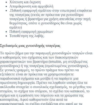
Χύτευση και έκχυση
Απομάκρυνση και αμμοβολή
.Πιθανή εφαρμογή σμάλτου στην εσωτερική επιφάνεια
της τσαγιέρας (εκτός αν πρόκειται για χυτοσίδηρο
τσαγιέρας ή βραστήρα για χρήση απευθείας στην πηγή
θερμότητας, οπότε ο χυτοσίδηρος θα είναι χωρίς
σμάλτο)
Πιθανή εφαρμογή χρωμάτων
Τοποθέτηση της λαβής.
Σχεδιασμός μιας χυτοσιδηρής τσαγιέρας
Το πρώτο βήμα για την παραγωγή χυτοσιδηρών τσαγιών είναι
ο καθορισμός του σχήματος και των διακοσμητικών
χαρακτηριστικών του βραστήρα (tetsubin, μη στιλβωμένος
χυτοσίδηρος) ή της τσαγιέρας (σμαλτωμένος χυτοσίδηρος).
Σε γενικές γραμμές, το πρώτο πράγμα που πρέπει να
εξετάσετε είναι αν πρόκειται να χρησιμοποιήσετε
παραδοσιακά σχήματα και μοτίβα ή να παράγετε μια
πρωτότυπη δημιουργία. Πρέπει να ληφθούν υπόψη όλα τα
ακόλουθα στοιχεία: ο συνολικός σχεδιασμός, το μέγεθος του
στομίου, το σχήμα του στόμιου, το σχέδιο του καπακιού, το
σχήμα και η εμφάνιση του πόμολου και τα χρώματα της
κατσαρόλας. Αφού καθοριστούν όλα αυτά τα
χαρακτηριστικά, το σχέδιο σχεδιάζεται στο χαρτί με τις