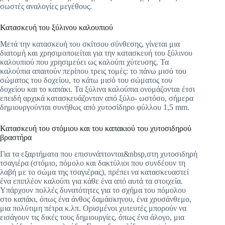
σωστές αναλογίες μεγέθους.
Κατασκευή του ξύλινου καλουπιού
Μετά την κατασκευή του σκίτσου σύνθεσης, γίνεται μια
διατομή και χρησιμοποιείται για την κατασκευή του ξύλινου
καλουπιού που χρησιμεύει ως καλούπι χύτευσης. Τα
καλούπια απαιτούν περίπου τρεις τομές: το πάνω μισό του
σώματος του δοχείου, το κάτω μισό του σώματος του
δοχείου και το καπάκι. Τα ξύλινα καλούπια ονομάζονται έτσι
επειδή αρχικά κατασκευάζονταν από ξύλο- ωστόσο, σήμερα
δημιουργούνται συνήθως από χυτοσίδηρο φύλλου 1,5 mm.
Κατασκευή του στόμιου και του καπακιού του χυτοσιδηρού
βραστήρα
Για τα εξαρτήματα που επισυνάπτονται&nbsp,στη χυτοσιδηρή
τσαγιέρα (στόμιο, πόμολο και δακτύλιοι που συνδέουν τη
λαβή με το σώμα της τσαγιέρας), πρέπει να κατασκευαστεί
ένα επιπλέον καλούπι για κάθε ένα από αυτά τα στοιχεία.
Υπάρχουν πολλές δυνατότητες για το σχήμα του πόμολου
στο καπάκι, όπως ένα άνθος δαμάσκηνου, ένα χρυσάνθεμο,
μια πολύτιμη πέτρα κ.λπ. Ορισμένοι χυτευτές μπορούν να
εισάγουν τις δικές τους δημιουργίες, όπως ένα άλογο, μια