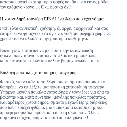
κατασκευαστεί εκατομμύρια φορές και θα είναι εκτός μόδας
τον επόμενο χρόνο…. Όχι, φυσικά όχι!
Η χυτοσιδηρή τσαγιέρα ΕΙΝΑΙ ένα δώρο που έχει νόημα.
Γιατί είναι ανθεκτική, χρήσιμη, όμορφη, διαχρονική και σας
επιτρέπει να φτιάχνετε ένα υγιεινό, νόστιμο ρόφημα χωρίς να
χρειάζεται να αλλάζετε την μπαταρία κάθε μήνα.
Επειδή σας επιτρέπει να μειώσετε την κατανάλωση
φακελίσκων τσαγιού, ποτών σε πλαστικά μπουκάλια,
κουτιών αναψυκτικών και άλλων βιομηχανικών ποτών.
Επιλογή ποιοτικής χυτοσιδηρής τσαγιέρας
Φυσικά, για να κάνετε το δώρο σας ακόμα πιο ουσιαστικό,
θα πρέπει να επιλέξετε μια ποιοτική χυτοσιδηρή τσαγιέρα.
Υπάρχει μεγάλη ποικιλία χυτοσιδηρών τσαγιέρες για όλα τα
βαλάντια και, κατά συνέπεια, μεγάλης ποικιλίας ποιότητας.
Καθαρότερος χυτοσίδηρος, σμάλτο μεγαλύτερης διάρκειας
που δεν περιέχει φθόριο, μια διαδικασία κατασκευής που
προσφέρει φυσική προστασία από τη σκουριά… Όπως
συμβαίνει συχνά, παίρνετε αυτό που πληρώνετε!