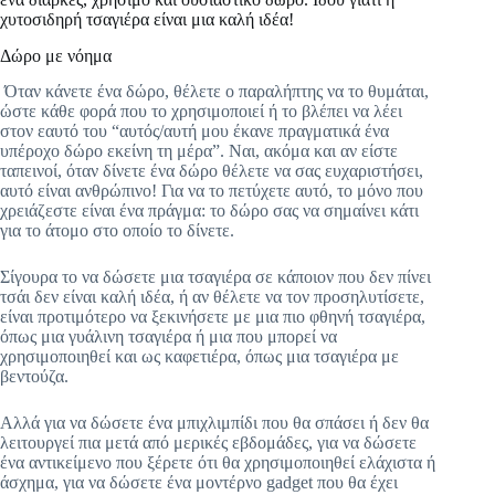
χυτοσιδηρή τσαγιέρα είναι μια καλή ιδέα!
Δώρο με νόημα
Όταν κάνετε ένα δώρο, θέλετε ο παραλήπτης να το θυμάται,
ώστε κάθε φορά που το χρησιμοποιεί ή το βλέπει να λέει
στον εαυτό του “αυτός/αυτή μου έκανε πραγματικά ένα
υπέροχο δώρο εκείνη τη μέρα”. Ναι, ακόμα και αν είστε
ταπεινοί, όταν δίνετε ένα δώρο θέλετε να σας ευχαριστήσει,
αυτό είναι ανθρώπινο! Για να το πετύχετε αυτό, το μόνο που
χρειάζεστε είναι ένα πράγμα: το δώρο σας να σημαίνει κάτι
για το άτομο στο οποίο το δίνετε.
Σίγουρα το να δώσετε μια τσαγιέρα σε κάποιον που δεν πίνει
τσάι δεν είναι καλή ιδέα, ή αν θέλετε να τον προσηλυτίσετε,
είναι προτιμότερο να ξεκινήσετε με μια πιο φθηνή τσαγιέρα,
όπως μια γυάλινη τσαγιέρα ή μια που μπορεί να
χρησιμοποιηθεί και ως καφετιέρα, όπως μια τσαγιέρα με
βεντούζα.
Αλλά για να δώσετε ένα μπιχλιμπίδι που θα σπάσει ή δεν θα
λειτουργεί πια μετά από μερικές εβδομάδες, για να δώσετε
ένα αντικείμενο που ξέρετε ότι θα χρησιμοποιηθεί ελάχιστα ή
άσχημα, για να δώσετε ένα μοντέρνο gadget που θα έχει