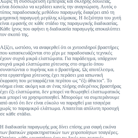
Χωρίς τη συσσώρευση εμπειρίας και σκληρής δουλειάς,
είναι δύσκολο να κερδίσει κανείς την αναγνώριση. Αυτός ο
τύπος παραδοσιακής μεθόδου παραγωγής διαφέρει από τη
μηχανική παραγωγή μεγάλης κλίμακας. Η δεξιότητα του χυτή
είναι εμφανής σε κάθε στάδιο της παραγωγικής διαδικασίας.
Κάθε ίχνος που αφήνει η διαδικασία παραγωγής αποκαλύπτει
τον σκοπό της.
Αξίζει, ωστόσο, να αναφερθεί ότι οι χυτοσιδηροί βραστήρες
που κατασκευάζονται στο χέρι με παραδοσιακές τεχνικές
έχουν συχνά μικρά ελαττώματα. Για παράδειγμα, υπάρχουν
συχνά μικρά ελαττώματα χύτευσης στο σημείο όπου
συναντώνται ο πυρήνας και ο βραστήρας. Ως αποτέλεσμα,
στα εργαστήρια χύτευσης έχει περάσει μια ιαπωνική
έκφραση που μεταφράζεται περίπου ως “έξι άθικτοι”. Το
νόημα είναι: ακόμη και αν ένας πλήρης σιδερένιος βραστήρας
έχει έξι ελαττώματα, δεν μπορεί να θεωρηθεί ελαττωματικός
και μπορεί να χρησιμοποιηθεί. Μπορούμε να συμπεράνουμε
από αυτό ότι δεν είναι εύκολο να παραχθεί μια τσαγιέρα
χωρίς το παραμικρό ελάττωμα. Απαιτείται απόλυτη προσοχή
σε κάθε στάδιο.
Η διαδικασία παραγωγής μας δίνει επίσης μια σαφή εικόνα
των βασικών χαρακτηριστικών των χειροποίητων τσαγιέρες.
Ωστόσο, κάθε εργαστήριο έχει τις δικές του τεχνικές