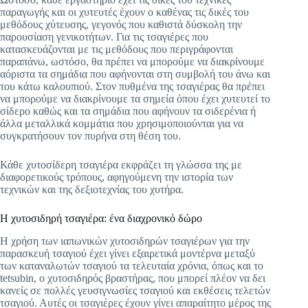
παραγωγής και οι χυτευτές έχουν ο καθένας τις δικές του
μεθόδους χύτευσης, γεγονός που καθιστά δύσκολη την
παρουσίαση γενικοτήτων. Για τις τσαγιέρες που
κατασκευάζονται με τις μεθόδους που περιγράφονται
παραπάνω, ωστόσο, θα πρέπει να μπορούμε να διακρίνουμε
αόριστα τα σημάδια που αφήνονται στη συμβολή του άνω και
του κάτω καλουπιού. Στον πυθμένα της τσαγιέρας θα πρέπει
να μπορούμε να διακρίνουμε τα σημεία όπου έχει χυτευτεί το
σίδερο καθώς και τα σημάδια που αφήνουν τα σιδερένια ή
άλλα μεταλλικά κομμάτια που χρησιμοποιούνται για να
συγκρατήσουν τον πυρήνα στη θέση του.
Κάθε χυτοσίδερη τσαγιέρα εκφράζει τη γλώσσα της με
διαφορετικούς τρόπους, αφηγούμενη την ιστορία των
τεχνικών και της δεξιοτεχνίας του χυτήρα.
Η χυτοσιδηρή τσαγιέρα: ένα διαχρονικό δώρο
Η χρήση των ιαπωνικών χυτοσιδηρών τσαγιέρων για την
παρασκευή τσαγιού έχει γίνει εξαιρετικά μοντέρνα μεταξύ
των καταναλωτών τσαγιού τα τελευταία χρόνια, όπως και το
tetsubin, ο χυτοσιδηρός βραστήρας, που μπορεί πλέον να δει
κανείς σε πολλές γευσιγνωσίες τσαγιού και εκθέσεις τελετών
τσαγιού. Αυτές οι τσαγιέρες έχουν γίνει απαραίτητο μέρος της