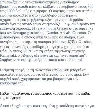
Στη συνέχεια, ο νεοκατασκευασμένος χυτοσίδηρος
βραστήρας τοποθετείται σε κλίβανο με κάρβουνο στους 800
έως 1000 βαθμούς για ψήσιμο. Ο σκοπός αυτού του σταδίου
είναι να προκαλέσει στο χυτοσίδηρο βραστήρα το
σχηματισμό μιας μεμβράνης οξινισμένης επιδερμίδας, η
οποία έχει ως αποτέλεσμα να εμποδίζει με φυσικό τρόπο την
εμφάνιση σκουριάς. Η τεχνική αυτή λέγεται ότι εφευρέθηκε
από τον διάσημο χυτευτή του Nambu, Arisaka Goemon. Ο
χυτοσίδηρος, ο οποίος είναι πλούσιος σε σίδηρο, είναι
συνήθως επιρρεπής στη σκουριά (chūtetsu, 鋳鉄). Ωστόσο,
για τις ιαπωνικές χυτοσίδηρες τσαγιέρες, χάρη σε αυτό το
ψήσιμο στους 800°C και τη χρήση της ειδικής τεχνικής
Kamayaki, ο σίδηρος οξειδώνεται και “ενεργοποιείται”,
λαμβάνοντας έτσι φυσική προστασία από τη σκουριά.
Η άμεση επαφή με τη φλόγα του κάρβουνου μπορεί να
προκαλέσει μαύρισμα στο εξωτερικό του βραστήρα. Εάν
συμβεί αυτό, χρησιμοποιείται μια βούρτσα για τον
καθαρισμό του.
Πιθανή σμάλτωση, χρωματισμός και στερέωση της λαβής
της τσαγιέρας
Αφού ελεγχθεί η φρεσκοφτιαγμένη χυτοσίδερη τσαγιέρα για