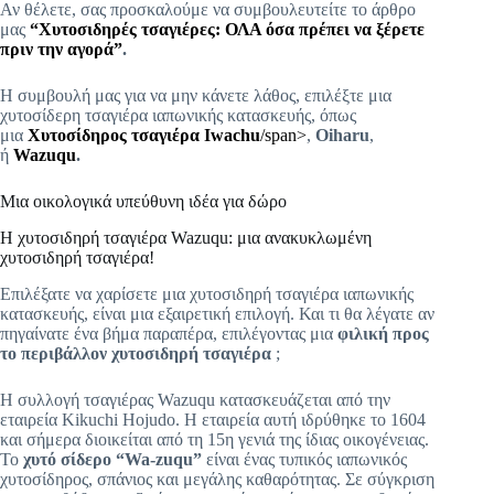
Αν θέλετε, σας προσκαλούμε να συμβουλευτείτε το άρθρο
μας
“Χυτοσιδηρές τσαγιέρες: ΟΛΑ όσα πρέπει να ξέρετε
πριν την αγορά”
.
Η συμβουλή μας για να μην κάνετε λάθος, επιλέξτε μια
χυτοσίδερη τσαγιέρα ιαπωνικής κατασκευής, όπως
μια
Χυτοσίδηρος τσαγιέρα Iwachu
/span>
,
Oiharu
,
ή
Wazuqu
.
Μια οικολογικά υπεύθυνη ιδέα για δώρο
Η χυτοσιδηρή τσαγιέρα Wazuqu: μια ανακυκλωμένη
χυτοσιδηρή τσαγιέρα!
Επιλέξατε να χαρίσετε μια χυτοσιδηρή τσαγιέρα ιαπωνικής
κατασκευής, είναι μια εξαιρετική επιλογή. Και τι θα λέγατε αν
πηγαίνατε ένα βήμα παραπέρα, επιλέγοντας μια
φιλική προς
το περιβάλλον χυτοσιδηρή τσαγιέρα
;
Η συλλογή τσαγιέρας Wazuqu κατασκευάζεται από την
εταιρεία Kikuchi Hojudo. Η εταιρεία αυτή ιδρύθηκε το 1604
και σήμερα διοικείται από τη 15η γενιά της ίδιας οικογένειας.
Το
χυτό σίδερο “Wa-zuqu”
είναι ένας τυπικός ιαπωνικός
χυτοσίδηρος, σπάνιος και μεγάλης καθαρότητας. Σε σύγκριση