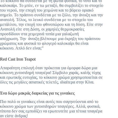
Το κόκκινο θα
συνδέεται
με τη φωτιά φυσικά, το νότο και το
καλοκαίρι. Το μπλε, εν τω μεταξύ, θα συμβολίζει το στοιχείο
του νερού, την εποχή του χειμώνα και το βόρειο οριακό
σημείο. Το πράσινο συνδέεται με το ξύλο, την άνοιξη και την
ανατολή. Τέλος, το λευκό συνδέεται με το στοιχείο του
μετάλλου, την εποχή του φθινοπώρου και τη δύση. Είτε στην
Ανατολή είτε στη Δύση, οι χαμηλές θερμοκρασίες
προσδίδουν στα χειμερινά τοπία μια γαλαζωπή
απόχρωση. Την
άνοιξη βλέπουμε μια έκρηξη του πράσινου
χρώματος και φυσικά το φλογερό καλοκαίρι θα είναι
κόκκινο. Απλό δεν είναι;”
Red Cast Iron Teapot
Απαραίτητη επιλογή όταν πρόκειται για όμορφα δώρα μια
κόκκινη χυτοσιδηρή τσαγιέρα! Σύμβολο χαράς, καλής τύχης
και ερωτικής ευτυχίας, το κόκκινο χρώμα χρησιμοποιείται σε
όλες τις μεγάλες ασιατικές τελετές, ιδιαίτερα στην Κίνα.
Ένα δώρο μακράς διαρκείας για τις γυναίκες
Πιο πολύ οι γυναίκες είναι αυτές που σαγηνεύονται από το
κόκκινο χρώμα των χυτοσιδηρών τσαγιέρες. Αλλά, φυσικά,
τίποτα δεν σας εμποδίζει να ερωτευτείτε μια τέτοια τσαγιέρα
αν είστε άνδρας!