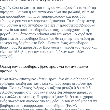
Σχεδόν όλοι οι λάτρεις του τσαγιού γνωρίζουν ότι το νερό της
πηγής του βουνού ή του πηγαδιού είναι πιο μαλακό, γι’ αυτό
και προσπαθούν πάντα να χρησιμοποιούν και τους δύο
τύπους νερού για την παρασκευή τσαγιού. Το νερό της πηγής
του βουνού ή του πηγαδιού περιέχει περισσότερα σιδηρούχα
στοιχεία και αυτά τα σιδηρούχα στοιχεία υπάρχουν με τη
μορφή Fe2+ όταν αποκλείονται από τον αέρα. Το νερό που
βράζεται σε χυτοσίδηρο βραστήρα θα έχει την ίδια γεύση με
το νερό πηγής χάρη στο Fe2+. Γενικά, ένας χυτοσίδηρος
βραστήρας θα μπορέσει να βελτιώσει τη γεύση του νερού και
είναι κατάλληλος για την παρασκευή όλων των ειδών
τσαγιού.
Οφέλη των χυτοσίδηρων βραστήρων για τον ανθρώπινο
οργανισμό
Είναι πλέον επιστημονικά τεκμηριωμένο ότι ο σίδηρος είναι
χρήσιμος επειδή μας επιτρέπει να παράγουμε περισσότερο
αίμα. Ένας ενήλικος άνδρας χρειάζεται μεταξύ 0,8 και 0,5
χιλιοστόγραμμα σιδήρου και η έλλειψη σιδήρου μπορεί να
έχει πολλές συνέπειες. Πειράματα έχουν δείξει ότι η χρήση
ενός σιδερένιου σκεύους για το βράσιμο του νερού μπορεί να
βοηθήσει στην απορρόφηση του σιδήρου (Fe2+),
αποτρέποντας έτσι την αναιμία. Οι Ιάπωνες λατρεύουν να