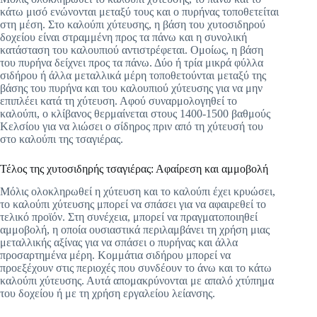
κάτω μισό ενώνονται μεταξύ τους και ο πυρήνας τοποθετείται
στη μέση. Στο καλούπι χύτευσης, η βάση του χυτοσιδηρού
δοχείου είναι στραμμένη προς τα πάνω και η συνολική
κατάσταση του καλουπιού αντιστρέφεται. Ομοίως, η βάση
του πυρήνα δείχνει προς τα πάνω. Δύο ή τρία μικρά φύλλα
σιδήρου ή άλλα μεταλλικά μέρη τοποθετούνται μεταξύ της
βάσης του πυρήνα και του καλουπιού χύτευσης για να μην
επιπλέει κατά τη χύτευση. Αφού συναρμολογηθεί το
καλούπι, ο κλίβανος θερμαίνεται στους 1400-1500 βαθμούς
Κελσίου για να λιώσει ο σίδηρος πριν από τη χύτευσή του
στο καλούπι της τσαγιέρας.
Τέλος της χυτοσιδηρής τσαγιέρας: Αφαίρεση και αμμοβολή
Μόλις ολοκληρωθεί η χύτευση και το καλούπι έχει κρυώσει,
το καλούπι χύτευσης μπορεί να σπάσει για να αφαιρεθεί το
τελικό προϊόν. Στη συνέχεια, μπορεί να πραγματοποιηθεί
αμμοβολή, η οποία ουσιαστικά περιλαμβάνει τη χρήση μιας
μεταλλικής αξίνας για να σπάσει ο πυρήνας και άλλα
προσαρτημένα μέρη. Κομμάτια σιδήρου μπορεί να
προεξέχουν στις περιοχές που συνδέουν το άνω και το κάτω
καλούπι χύτευσης. Αυτά απομακρύνονται με απαλό χτύπημα
του δοχείου ή με τη χρήση εργαλείου λείανσης.