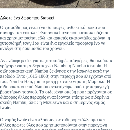
Δώστε ένα δώρο που διαρκεί
Ο χυτοσίδηρος είναι ένα συμπαγές, ανθεκτικό υλικό που
συντηρείται εύκολα. Ένα αντικείμενο που κατασκευάζεται
και χρησιμοποιείται εδώ και αρκετές εκατοντάδες χρόνια, η
χυτοσιδηρή τσαγιέρα είναι ένα εργαλείο προορισμένο να
αντέξει στη δοκιμασία του χρόνου.
Αν ενδιαφέρεστε για τις χυτοσιδηρές τσαγιέρες, θα ακούσετε
γρήγορα για τη σιδεροτεχνία Nambu ή Nambu tetsubin. Η
σιδηροκατασκευή Nambu ξεκίνησε στην Ιαπωνία κατά την
περίοδο Έντο (1615-1868) στην περιοχή που ελεγχόταν από
τους Nambu Han, μια περιοχή με επίκεντρο τη Μοριόκα. Η
σιδηροκατασκευή Nambu αναπτύχθηκε από την παραγωγή
βραστήρων τσαγιού. Τα σιδερένια σκεύη που παράγονται σε
διάφορες άλλες περιοχές αναφέρονται επίσης ως σιδερένια
σκεύη Nambu, όπως η Mizusawa και ο σημερινός νομός
Iwate.
Ο νομός Iwate είναι πλούσιος σε σιδηρομετάλλευμα και
άλλες πρώτες ύλες που χρησιμοποιούνται στην παραγωγή