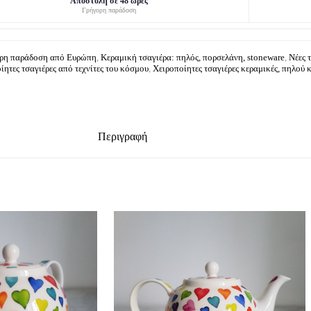
Αποστολή σε 48 ώρες
Γρήγορη παράδοση
ορη παράδοση από Ευρώπη
,
Κεραμική τσαγιέρα: πηλός, πορσελάνη, stoneware
,
Νέες 
ίητες τσαγιέρες από τεχνίτες του κόσμου
,
Χειροποίητες τσαγιέρες κεραμικές, πηλού 
Περιγραφή