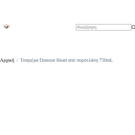
Μετάβαση
στο
περιεχόμενο
No
results
Αρχική
/
Τσαγιέρα Dunoon Heart από πορσελάνη 750mL