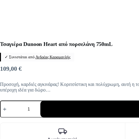
Τσαγιέρα Dunoon Heart από πορσελάνη 750mL
✓ Συνιστάται από
Ανδρέας Καραμανλής
109,00
€
Προσοχή, καρδιές αγκινάρας! Κοριτσίστικη και πολύχρωμη, αυτή η τ
υπέροχη ιδέα για δώρο…
Τσαγιέρα
Dunoon
Heart
από
πορσελάνη
750mL
ποσότητα