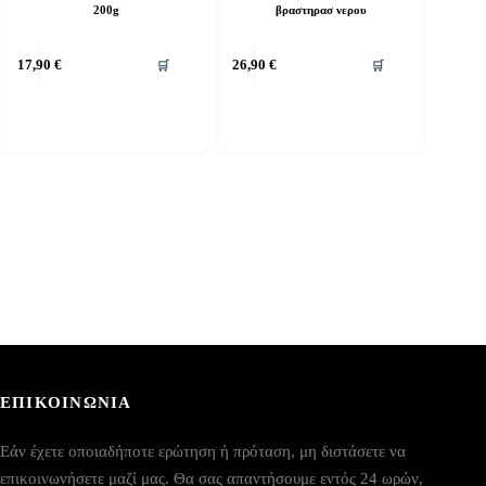
200g
βραστηρασ νερου
17,90
€
26,90
€
🛒
🛒
ΕΠΙΚΟΙΝΩΝΙΑ
Εάν έχετε οποιαδήποτε ερώτηση ή πρόταση, μη διστάσετε να
επικοινωνήσετε μαζί μας. Θα σας απαντήσουμε εντός 24 ωρών,