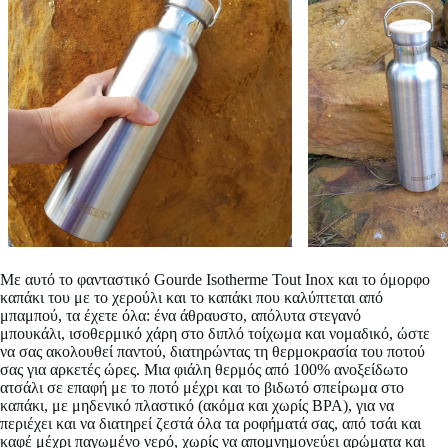
Με αυτό το φανταστικό
Gourde Isotherme Tout Inox
και το όμορφο
καπάκι του με το χερούλι και το καπάκι που καλύπτεται από
μπαμπού, τα έχετε όλα: ένα άθραυστο, απόλυτα στεγανό
μπουκάλι, ισοθερμικό χάρη στο διπλό τοίχωμα και νομαδικό, ώστε
να σας ακολουθεί παντού, διατηρώντας τη θερμοκρασία του ποτού
σας για αρκετές ώρες. Μια φιάλη θερμός από 100% ανοξείδωτο
ατσάλι σε επαφή με το ποτό μέχρι και το βιδωτό σπείρωμα στο
καπάκι, με μηδενικό
πλαστικό (ακόμα και χωρίς BPA), για να
περιέχει και να διατηρεί ζεστά όλα τα ροφήματά σας, από τσάι και
καφέ μέχρι παγωμένο νερό, χωρίς να απομνημονεύει αρώματα και