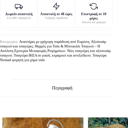
Δωρεάν αποστολή
Αποστολή σε 48 ώρες
Επιστροφή σε 10
Για κάθε παραγγελία
Γρήγορη παράδοση
μέρες
Εύκολα και γρήγορα
Κατηγορίες:
Αναπτήρες με γρήγορη παράδοση από Ευρώπη
,
Αξεσουάρ
τσαγιού και τσαγιέρες
,
Θερμός για Τσάι & Μπουκάλι Τσαγιού – Η
Απόλυτη Εμπειρία Μεταφοράς Ροφημάτων
,
Νέες τσαγιέρες και αξεσουάρ
τσαγιού
,
Τσαγιέρα IKEA σε γυαλί, κεραμικό και ανοξείδωτο
,
Τσαγιέρα
Nomad φορητή για χύμα τσάι
Περιγραφή