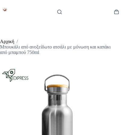
Μετάβαση
στο
περιεχόμενο
Καλάθι
Αγορών
Αρχική
/
Μπουκάλι από ανοξείδωτο ατσάλι με μόνωση και καπάκι
από μπαμπού 750ml