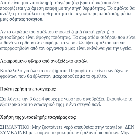
Αυτή είναι μια χυτοσιδηρή τσαγιέρα (όχι βραστήρας) που δεν
προορίζεται για άμεση επαφή με την πηγή θερμότητας. Το σμάλτο θα
αντέξει με ασφάλεια τη θερμότητα σε μεγαλύτερη απόσταση, μέσω
μιας
σόμπας τσαγιού.
Αν το στρώμα του σμάλτου υποστεί ζημιά (κακή χρήση), ο
χυτοσίδηρος είναι άψογης ποιότητας. Τα σωματίδια σιδήρου που είναι
πιθανό να έρθουν σε επαφή με το νερό ελλείψει σμάλτου και να
απορροφηθούν από τον οργανισμό μας είναι ακίνδυνα για την υγεία.
Αφαιρούμενο φίλτρο από ανοξείδωτο ατσάλι
Κατάλληλο για όλα τα αφεψήματα. Περιορίστε εκείνα των όξινων
φρούτων που θα έβλαπταν μακροπρόθεσμα το σμάλτο.
Πρώτη χρήση της τσαγιέρας:
Ξεπλύνετε την 3 έως 4 φορές με νερό που σιγοβράζει. Σκουπίστε το
εξωτερικό και το εσωτερικό της με ένα στεγνό πανί.
Χρήση της χυτοσιδηρής τσαγιέρας σας:
ΣΗΜΑΝΤΙΚΟ: Μην ζεσταίνετε νερό απευθείας στην τσαγιέρα. ΔΕΝ
ΣΥΜΒΑΙΝΕΙ με φούρνο μικροκυμάτων ή πλυντήριο πιάτων. Μην