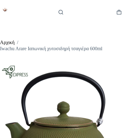
Μετάβαση
στο
περιεχόμενο
Καλάθι
Αγορών
Αρχική
/
Iwachu Arare Ιαπωνική χυτοσιδηρή τσαγιέρα 600ml