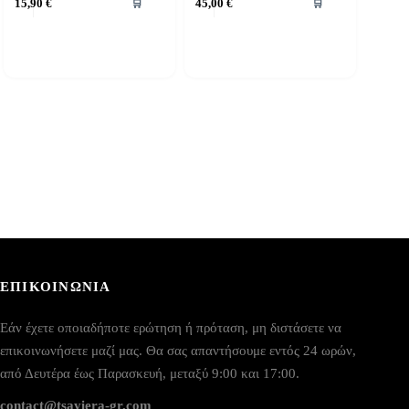
15,90
€
45,00
€
🛒
🛒
ΕΠΙΚΟΙΝΩΝΙΑ
Εάν έχετε οποιαδήποτε ερώτηση ή πρόταση, μη διστάσετε να
επικοινωνήσετε μαζί μας. Θα σας απαντήσουμε εντός 24 ωρών,
από Δευτέρα έως Παρασκευή, μεταξύ 9:00 και 17:00.
contact@tsayiera-gr.com