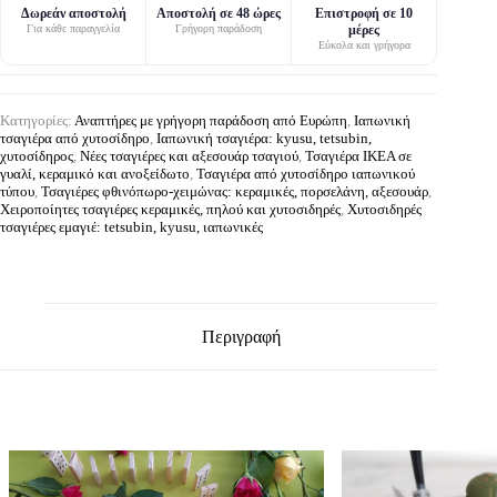
Δωρεάν αποστολή
Αποστολή σε 48 ώρες
Επιστροφή σε 10
Για κάθε παραγγελία
Γρήγορη παράδοση
μέρες
Εύκολα και γρήγορα
Κατηγορίες:
Αναπτήρες με γρήγορη παράδοση από Ευρώπη
,
Ιαπωνική
τσαγιέρα από χυτοσίδηρο
,
Ιαπωνική τσαγιέρα: kyusu, tetsubin,
χυτοσίδηρος
,
Νέες τσαγιέρες και αξεσουάρ τσαγιού
,
Τσαγιέρα IKEA σε
γυαλί, κεραμικό και ανοξείδωτο
,
Τσαγιέρα από χυτοσίδηρο ιαπωνικού
τύπου
,
Τσαγιέρες φθινόπωρο-χειμώνας: κεραμικές, πορσελάνη, αξεσουάρ
,
Χειροποίητες τσαγιέρες κεραμικές, πηλού και χυτοσιδηρές
,
Χυτοσιδηρές
τσαγιέρες εμαγιέ: tetsubin, kyusu, ιαπωνικές
Περιγραφή