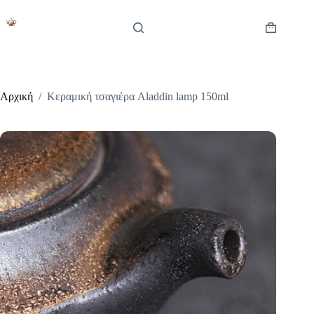
Μετάβαση
στο
περιεχόμενο
Καλάθι
Αγορών
Αρχική
/
Κεραμική τσαγιέρα Aladdin lamp 150ml