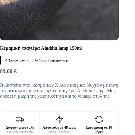
Κεραμική τσαγιέρα Aladdin lamp 150ml
✓ Συνιστάται από
Ανδρέας Καραμανλής
89,00
€
Βυθιστείτε στον κόσμο των Χιλίων και μιας Νυχτών με αυτή
την ανατολίτικου στυλ πήλινη τσαγιέρα Aladdin Lamp. Μας
αρέσει η μικρή της χωρητικότητα και το vintage στυλ της.
Δωρεάν αποστολή
Αποστολή σε 48 ώρες
Επιστροφή σε 10
Για κάθε παραγγελία
Γρήγορη παράδοση
μέρες