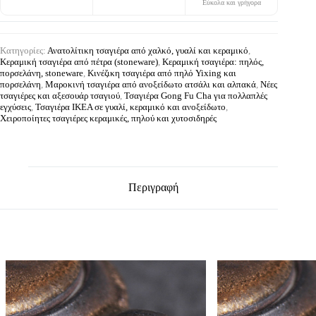
Εύκολα και γρήγορα
Κατηγορίες:
Ανατολίτικη τσαγιέρα από χαλκό, γυαλί και κεραμικό
,
Κεραμική τσαγιέρα από πέτρα (stoneware)
,
Κεραμική τσαγιέρα: πηλός,
πορσελάνη, stoneware
,
Κινέζικη τσαγιέρα από πηλό Yixing και
πορσελάνη
,
Μαροκινή τσαγιέρα από ανοξείδωτο ατσάλι και αλπακά
,
Νέες
τσαγιέρες και αξεσουάρ τσαγιού
,
Τσαγιέρα Gong Fu Cha για πολλαπλές
εγχύσεις
,
Τσαγιέρα IKEA σε γυαλί, κεραμικό και ανοξείδωτο
,
Χειροποίητες τσαγιέρες κεραμικές, πηλού και χυτοσιδηρές
Περιγραφή