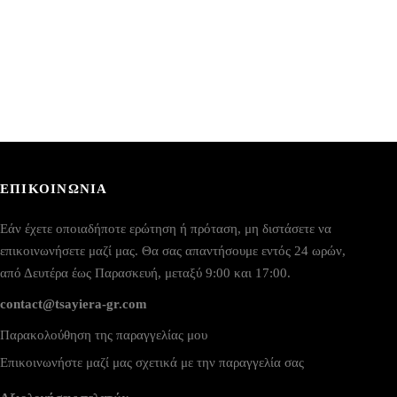
ΕΠΙΚΟΙΝΩΝΙΑ
Εάν έχετε οποιαδήποτε ερώτηση ή πρόταση, μη διστάσετε να
επικοινωνήσετε μαζί μας. Θα σας απαντήσουμε εντός 24 ωρών,
από Δευτέρα έως Παρασκευή, μεταξύ 9:00 και 17:00.
contact@tsayiera-gr.com
Παρακολούθηση της παραγγελίας μου
Επικοινωνήστε μαζί μας σχετικά με την παραγγελία σας