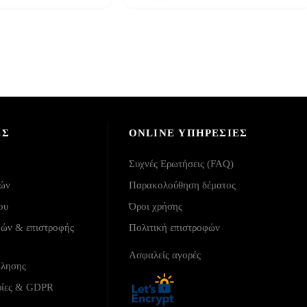
ΕΣ
ONLINE ΥΠΗΡΕΣΙΕΣ
Συχνές Ερωτήσεις (FAQ)
λών
Παρακολούθηση δέματος
ου
Όροι χρήσης
φών & επιστροφής
Πολιτική επιστροφών
Ασφαλείς αγορές
ώλησης
ρίες & GDPR