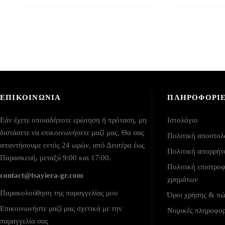
ΕΠΙΚΟΙΝΩΝΙΑ
ΠΛΗΡΟΦΟΡΙ
Εάν έχετε οποιαδήποτε ερώτηση ή πρόταση, μη
Ιστολόγιο
διστάσετε να επικοινωνήσετε μαζί μας. Θα σας
Πολιτική αποστο
απαντήσουμε εντός 24 ωρών, από Δευτέρα έως
Πολιτική απορρήτ
Παρασκευή, μεταξύ 9:00 και 17:00.
Πολιτική επιστρο
contact@tsayiera-gr.com
χρημάτων
Παρακολούθηση της παραγγελίας μου
Όροι χρήσης & π
Επικοινωνήστε μαζί μας σχετικά με την
Νομικές πληροφο
παραγγελία σας