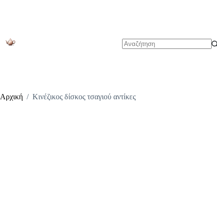
Μετάβαση
στο
περιεχόμενο
No
results
Αρχική
/
Κινέζικος δίσκος τσαγιού αντίκες