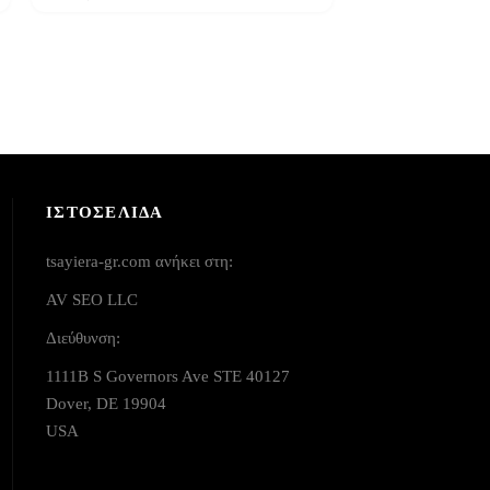
ΙΣΤΟΣΕΛΙΔΑ
tsayiera-gr.com ανήκει στη:
AV SEO LLC
Διεύθυνση:
1111B S Governors Ave STE 40127
Dover, DE 19904
USA