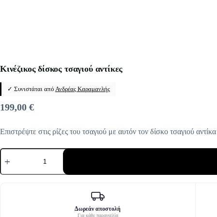
Κινέζικος δίσκος τσαγιού αντίκες
✓ Συνιστάται από
Ανδρέας Καραμανλής
199,00
€
Επιστρέψτε στις ρίζες του τσαγιού με αυτόν τον δίσκο τσαγιού αντίκ
Κινέζικος
δίσκος
τσαγιού
αντίκες
ποσότητα
Δωρεάν αποστολή
Για κάθε παραγγελία